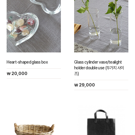
Heart-shaped glass box
Glass cylinder vase/tealight
holder double use (두가지 사이
￦ 20,000
즈)
￦ 29,000