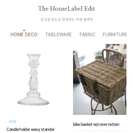
The HouseLabel Edit
공간을 감도로 완성하는 리빙 컬렉션
HOME DECO
TABLEWARE
FABRIC
FURNITURE
bike basket w/cover rattan
Candle holder wavy stander