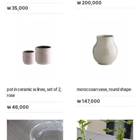
￦ 200,000
￦ 35,000
pot in ceramic w. lines, set of 2,
moroccoan vase, round shape
rose
￦ 147,000
￦ 46,000