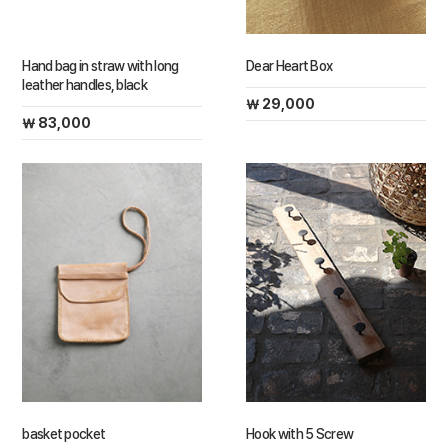
Hand bag in straw with long
Dear Heart Box
leather handles, black
￦ 29,000
￦ 83,000
basket pocket
Hook with 5 Screw