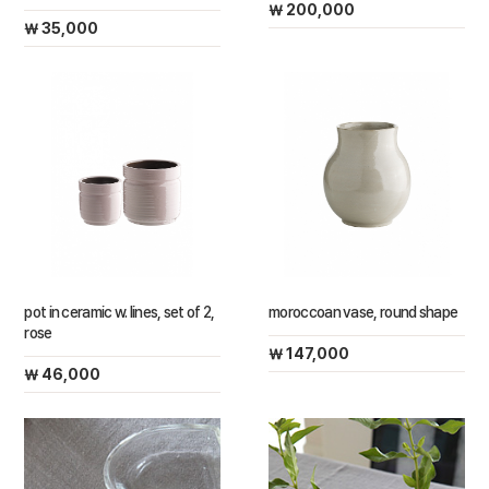
￦ 200,000
￦ 35,000
pot in ceramic w. lines, set of 2,
moroccoan vase, round shape
rose
￦ 147,000
￦ 46,000