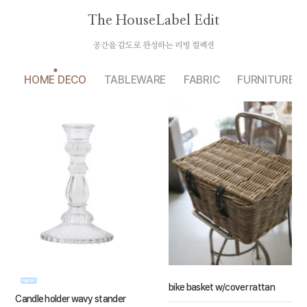
The HouseLabel Edit
공간을 감도로 완성하는 리빙 컬렉션
HOME DECO
TABLEWARE
FABRIC
FURNITURE
bike basket w/cover rattan
Candle holder wavy stander