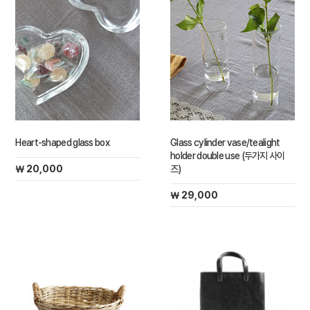
Heart-shaped glass box
Glass cylinder vase/tealight
holder double use (두가지 사이
￦ 20,000
즈)
￦ 29,000