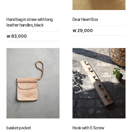
Hand bag in straw with long
Dear Heart Box
leather handles, black
￦ 29,000
￦ 83,000
basket pocket
Hook with 5 Screw