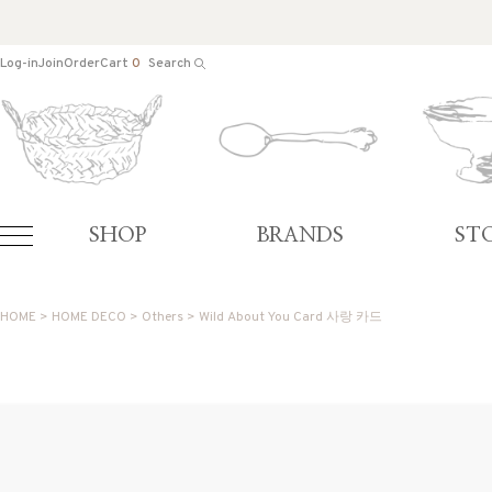
Log-in
Join
Order
Cart
0
Search
SHOP
BRANDS
ST
HOME
>
HOME DECO
>
Others
> Wild About You Card 사랑 카드