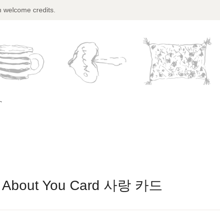
n welcome credits.
T
d About You Card 사랑 카드