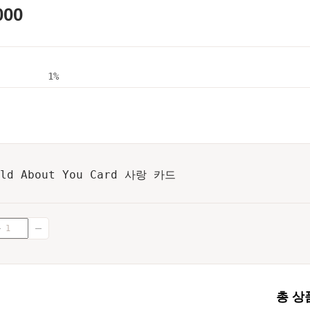
000
1%
ild About You Card 사랑 카드
총 상