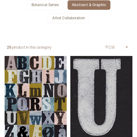
Botanical Series
Abstract & Graphic
Artist Collaboration
25
product in this category